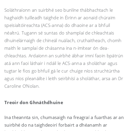
Soláthraíonn an suirbhé seo bunlíne thábhachtach le
haghaidh tuilleadh taighde in Éirinn ar aonaid chúraim
speisialtóireachta (ACS-anna) do dhaoine ar a bhfuil
néaltrú. Tugann sé suntas do shamplaí de chleachtais
dhuinelárnaigh de chineál nuálach, cruthaitheach, chomh
maith le samplaí de chásanna ina n-imítear ón dea-
chleachtas. Ardaíonn an suirbhé ábhar imní faoin bpátrún
atá ann faoi láthair i ndáil le ACS-anna a sholáthar agus
tugtar le fios go bhfuil gá le cur chuige níos struchtúrtha
agus níos pleanáilte i leith seirbhísí a sholáthar, arsa an Dr
Caroline O’Nolan.
Treoir don Ghnáthdhuine
Ina theannta sin, chumasaigh na freagraí a fuarthas ar an
suirbhé do na taighdeoirí forbairt a dhéanamh ar