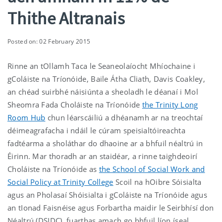
Thithe Altranais
Posted on: 02 February 2015
Rinne an tOllamh Taca le Seaneolaíocht Mhíochaine i
gColáiste na Tríonóide, Baile Átha Cliath, Davis Coakley,
an chéad suirbhé náisiúnta a sheoladh le déanaí i Mol
Sheomra Fada Choláiste na Tríonóide
the Trinity Long
Room Hub
chun léarscáiliú a dhéanamh ar na treochtaí
déimeagrafacha i ndáil le cúram speisialtóireachta
fadtéarma a sholáthar do dhaoine ar a bhfuil néaltrú in
Éirinn. Mar thoradh ar an staidéar, a rinne taighdeoirí
Choláiste na Tríonóide as
the School of Social Work and
Social Policy at Trinity College
Scoil na hOibre Sóisialta
agus an Pholasaí Shóisialta i gColáiste na Tríonóide agus
an tIonad Faisnéise agus Forbartha maidir le Seirbhísí don
Néaltrú (DSIDC), fuarthas amach go bhfuil líon íseal