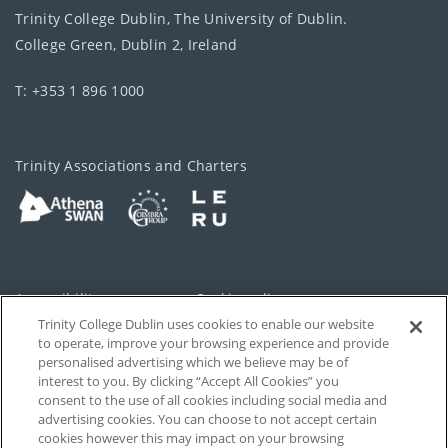
Trinity College Dublin, The University of Dublin.
College Green, Dublin 2, Ireland
T: +353 1 896 1000
Trinity Associations and Charters
Accessibility
Cookie policy
Trinity College Dublin uses cookies to enable our website
Cookies Settings
Privacy
to operate, improve your browsing experience and provide
personalised advertising which we believe may be of
Disclaimer
Contact
interest to you. By clicking “Accept All Cookies” you
consent to the use of all cookies including social media and
advertising cookies. You can choose to not accept certain
T-Net
cookies however this may impact on your browsing