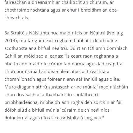
faireachán a dhéanamh ar cháilíocht an chúraim, ar
chothroime rochtana agus ar chur i bhfeidhm an dea-
chleachtais.
Sa Straitéis Náisiúnta nua maidir leis an Néaltrú (Nollaig
2014), moltar gur ceart rogha a thabhairt do dhaoine
scothaosta ar a bhfuil néaltrú. Dúirt an tOllamh Comhlach
Cahill an méid seo a leanas: “Is ceart raon roghanna a
bheith ann maidir le cúram fadtéarma agus iad ceaptha
chun prionsabail an dea-chleachtais ailtireachta a
chomhlíonadh agus foireann ann atá inniúil agus oilte.
Mura dtagann athrú suntasach ar na múnlaí maoiniúcháin
chun dreasachtaí a thabhairt do sholáthróirí
príobháideacha, ní bheidh aon rogha den sórt sin ar fáil
dóibh siúd a bhfuil múnlaí cúraim de chineál níos
duinelárnaí agus níos síceasóisialta á lorg acu.”