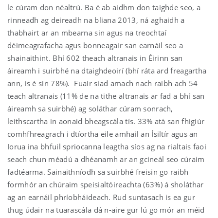
le cúram don néaltrú. Ba é ab aidhm don taighde seo, a
rinneadh ag deireadh na bliana 2013, ná aghaidh a
thabhairt ar an mbearna sin agus na treochtaí
déimeagrafacha agus bonneagair san earnáil seo a
shainaithint. Bhí 602 theach altranais in Éirinn san
áireamh i suirbhé na dtaighdeoirí (bhí ráta ard freagartha
ann, is é sin 78%). Fuair siad amach nach raibh ach 54
teach altranais (11% de na tithe altranais ar fad a bhí san
áireamh sa suirbhé) ag soláthar cúram sonrach,
leithscartha in aonaid bheagscála tís. 33% atá san fhigiúr
comhfhreagrach i dtíortha eile amhail an Ísiltír agus an
Iorua ina bhfuil spriocanna leagtha síos ag na rialtais faoi
seach chun méadú a dhéanamh ar an gcineál seo cúraim
fadtéarma. Sainaithníodh sa suirbhé freisin go raibh
formhór an chúraim speisialtóireachta (63%) á sholáthar
ag an earnáil phríobháideach. Rud suntasach is ea gur
thug údair na tuarascála dá n-aire gur lú go mór an méid