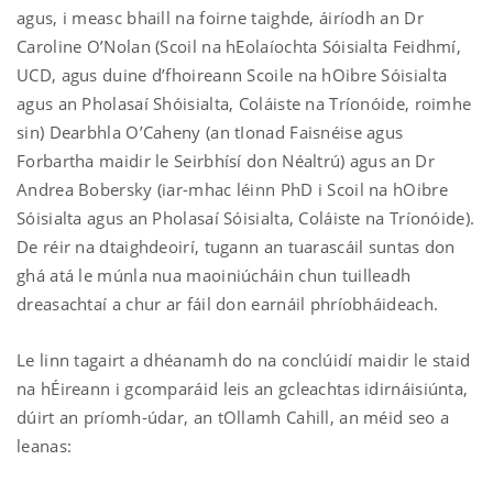
agus, i measc bhaill na foirne taighde, áiríodh an Dr
Caroline O’Nolan (Scoil na hEolaíochta Sóisialta Feidhmí,
UCD, agus duine d’fhoireann Scoile na hOibre Sóisialta
agus an Pholasaí Shóisialta, Coláiste na Tríonóide, roimhe
sin) Dearbhla O’Caheny (an tIonad Faisnéise agus
Forbartha maidir le Seirbhísí don Néaltrú) agus an Dr
Andrea Bobersky (iar-mhac léinn PhD i Scoil na hOibre
Sóisialta agus an Pholasaí Sóisialta, Coláiste na Tríonóide).
De réir na dtaighdeoirí, tugann an tuarascáil suntas don
ghá atá le múnla nua maoiniúcháin chun tuilleadh
dreasachtaí a chur ar fáil don earnáil phríobháideach.
Le linn tagairt a dhéanamh do na conclúidí maidir le staid
na hÉireann i gcomparáid leis an gcleachtas idirnáisiúnta,
dúirt an príomh-údar, an tOllamh Cahill, an méid seo a
leanas: