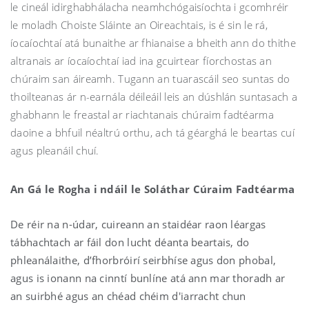
le cineál idirghabhálacha neamhchógaisíochta i gcomhréir
le moladh Choiste Sláinte an Oireachtais, is é sin le rá,
íocaíochtaí atá bunaithe ar fhianaise a bheith ann do thithe
altranais ar íocaíochtaí iad ina gcuirtear fíorchostas an
chúraim san áireamh. Tugann an tuarascáil seo suntas do
thoilteanas ár n-earnála déileáil leis an dúshlán suntasach a
ghabhann le freastal ar riachtanais chúraim fadtéarma
daoine a bhfuil néaltrú orthu, ach tá géarghá le beartas cuí
agus pleanáil chuí.
An Gá le Rogha i ndáil le Soláthar Cúraim Fadtéarma
De réir na n-údar, cuireann an staidéar raon léargas
tábhachtach ar fáil don lucht déanta beartais, do
phleanálaithe, d’fhorbróirí seirbhíse agus don phobal,
agus is ionann na cinntí bunlíne atá ann mar thoradh ar
an suirbhé agus an chéad chéim d'iarracht chun