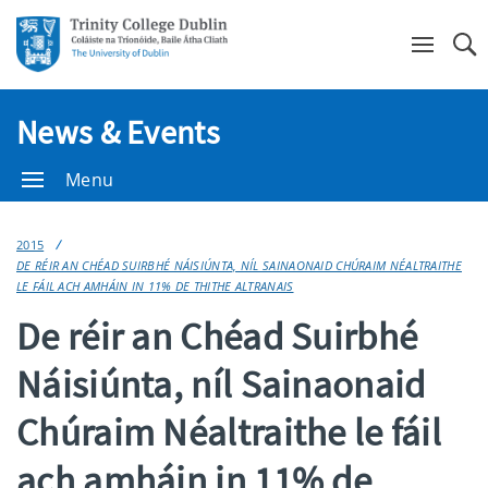
Se
News & Events
Menu
2015
DE RÉIR AN CHÉAD SUIRBHÉ NÁISIÚNTA, NÍL SAINAONAID CHÚRAIM NÉALTRAITHE
LE FÁIL ACH AMHÁIN IN 11% DE THITHE ALTRANAIS
De réir an Chéad Suirbhé
Náisiúnta, níl Sainaonaid
Chúraim Néaltraithe le fáil
ach amháin in 11% de