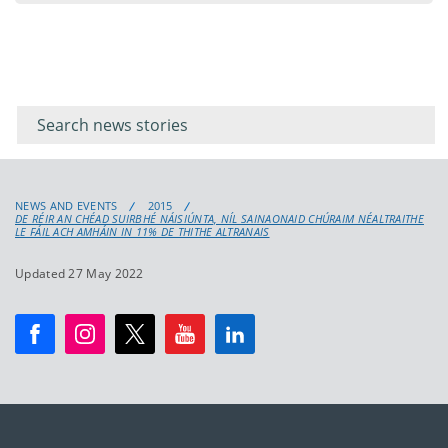
Filter for
Filter
keywords
for
keyword
NEWS AND EVENTS
2015
DE RÉIR AN CHÉAD SUIRBHÉ NÁISIÚNTA, NÍL SAINAONAID CHÚRAIM NÉALTRAITHE
LE FÁIL ACH AMHÁIN IN 11% DE THITHE ALTRANAIS
Updated 27 May 2022