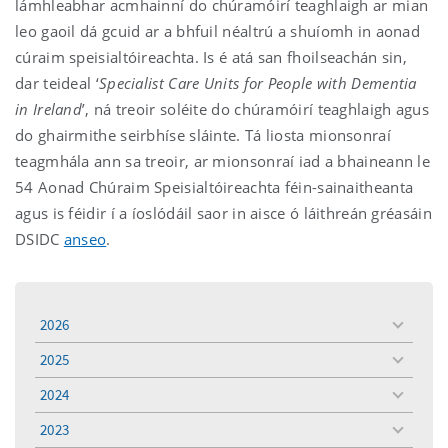
lámhleabhar acmhainní do chúramóirí teaghlaigh ar mian
leo gaoil dá gcuid ar a bhfuil néaltrú a shuíomh in aonad
cúraim speisialtóireachta. Is é atá san fhoilseachán sin,
dar teideal ‘
Specialist Care Units for People with Dementia
in Ireland
’, ná treoir soléite do chúramóirí teaghlaigh agus
do ghairmithe seirbhíse sláinte. Tá liosta mionsonraí
teagmhála ann sa treoir, ar mionsonraí iad a bhaineann le
54 Aonad Chúraim Speisialtóireachta féin-sainaitheanta
agus is féidir í a íoslódáil saor in aisce ó láithreán gréasáin
DSIDC
anseo
.
2026
toggle
menu
2025
toggle
menu
2024
toggle
menu
2023
toggle