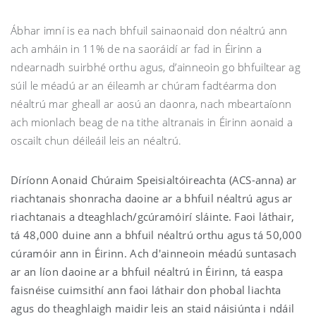
Ábhar imní is ea nach bhfuil sainaonaid don néaltrú ann
ach amháin in 11% de na saoráidí ar fad in Éirinn a
ndearnadh suirbhé orthu agus, d’ainneoin go bhfuiltear ag
súil le méadú ar an éileamh ar chúram fadtéarma don
néaltrú mar gheall ar aosú an daonra, nach mbeartaíonn
ach mionlach beag de na tithe altranais in Éirinn aonaid a
oscailt chun déileáil leis an néaltrú.
Díríonn Aonaid Chúraim Speisialtóireachta (ACS-anna) ar
riachtanais shonracha daoine ar a bhfuil néaltrú agus ar
riachtanais a dteaghlach/gcúramóirí sláinte. Faoi láthair,
tá 48,000 duine ann a bhfuil néaltrú orthu agus tá 50,000
cúramóir ann in Éirinn. Ach d'ainneoin méadú suntasach
ar an líon daoine ar a bhfuil néaltrú in Éirinn, tá easpa
faisnéise cuimsithí ann faoi láthair don phobal liachta
agus do theaghlaigh maidir leis an staid náisiúnta i ndáil