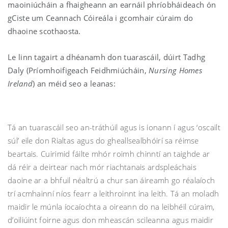
maoiniúcháin a fhaigheann an earnáil phríobháideach ón
gCiste um Ceannach Cóireála i gcomhair cúraim do
dhaoine scothaosta.
Le linn tagairt a dhéanamh don tuarascáil, dúirt Tadhg
Daly (Príomhoifigeach Feidhmiúcháin,
Nursing Homes
Ireland
) an méid seo a leanas:
Tá an tuarascáil seo an-tráthúil agus is ionann í agus ‘oscailt
súl’ eile don Rialtas agus do gheallsealbhóirí sa réimse
beartais. Cuirimid fáilte mhór roimh chinntí an taighde ar
dá réir a deirtear nach mór riachtanais ardspleáchais
daoine ar a bhfuil néaltrú a chur san áireamh go réalaíoch
trí acmhainní níos fearr a leithroinnt ina leith. Tá an moladh
maidir le múnla íocaíochta a oireann do na leibhéil cúraim,
d’oiliúint foirne agus don mheascán scileanna agus maidir